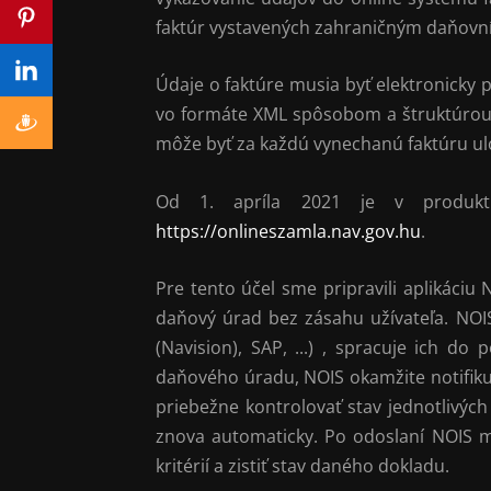
faktúr vystavených zahraničným daňovní
Údaje o faktúre musia byť elektronicky
vo formáte XML spôsobom a štruktúrou 
môže byť za každú vynechanú faktúru ulo
Od 1. apríla 2021 je v produktív
https://onlineszamla.nav.gov.hu
.
Pre tento účel sme pripravili aplikáci
daňový úrad bez zásahu užívateľa. NO
(Navision), SAP, ...)
, spracuje ich do 
daňového úradu, NOIS okamžite notifiku
priebežne kontrolovať stav jednotlivý
znova automaticky. Po odoslaní NOIS m
kritérií a zistiť stav daného dokladu.