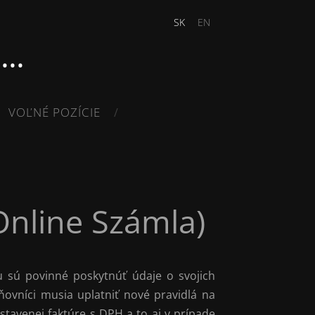
SK
EN
..
VOĽNÉ POZÍCIE
T
Online Számla)
 sú povinné poskytnúť údaje o svojich
ňovníci musia uplatniť nové pravidlá na
tavenej faktúre s DPH a to aj v prípade