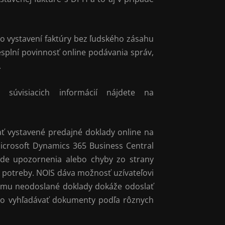
o vystavení faktúry bez ľudského zásahu
plní povinnosť online podávania správ,
.
súvisiacich informácií nájdete na
ať vystavené predajné doklady online na
icrosoft Dynamics 365 Business Central
de upozornenia alebo chyby zo strany
 potreby. NOIS dáva možnosť uzívateľovi
tému neodoslané doklady dokáže odoslať
hlo vyhľadávať dokumenty podľa rôznych