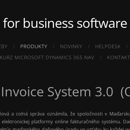
.. for business software .
ŽBY
PRODUKTY
NOVINKY
HELPDESK
KURZ MICROSOFT DYNAMICS 365 NAV
KONTAK
 Invoice System 3.0 (
ová a colná správa oznámila, že spoločnosti v Maďarsku
elektronickej platformy online fakturačného systému. Da
aktúr maďarského daňového úradu vo vzťahu ku každej vys