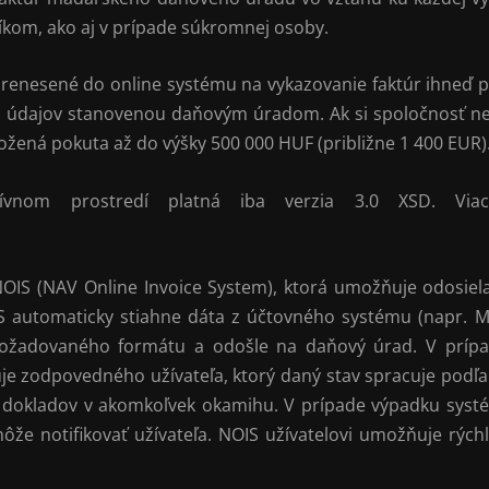
kom, ako aj v prípade súkromnej osoby.
 prenesené do online systému na vykazovanie faktúr ihneď p
údajov stanovenou daňovým úradom. Ak si spoločnosť nes
žená pokuta až do výšky 500 000 HUF (približne 1 400 EUR)
nom prostredí platná iba verzia 3.0 XSD. Viac 
u NOIS (NAV Online Invoice System), ktorá umožňuje odosiel
IS automaticky stiahne dáta z účtovného systému
(napr. M
požadovaného formátu a odošle na daňový úrad. V prípa
je zodpovedného užívateľa, ktorý daný stav spracuje podľa
ch dokladov v akomkoľvek okamihu. V prípade výpadku sys
ôže notifikovať užívateľa. NOIS užívatelovi umožňuje rýc