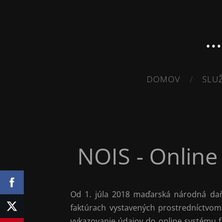
.
DOMOV
SLU
NOIS - Online
Od 1. júla 2018 maďarská národná daň
faktúrach vystavených prostredníctvom 
vykazovanie údajov do online systému f