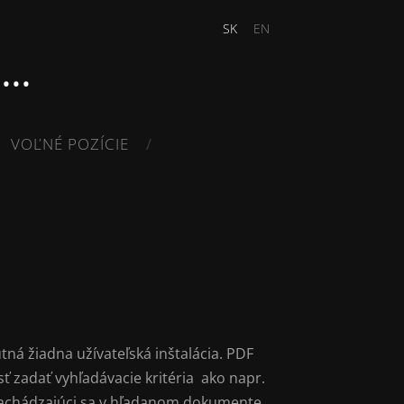
SK
EN
..
VOĽNÉ POZÍCIE
T
ná žiadna užívateľská inštalácia. PDF
ť zadať vyhľadávacie kritéria ako napr.
nachádzajúci sa v hľadanom dokumente.