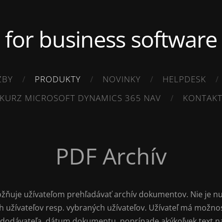
.. for business software .
ŽBY
PRODUKTY
NOVINKY
HELPDESK
KURZ MICROSOFT DYNAMICS 365 NAV
KONTAK
PDF Archív
ožňuje užívateľom prehľadávať archív dokumentov. Nie je nut
h užívateľov resp. vybraných užívateľov. Užívateľ má možnos
o dodávateľa, dátum dokumentu, poprípade akýkoľvek text 