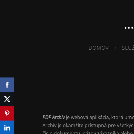
.
DOMOV
SLU
PDF Archív
je webová aplikácia, ktorá um
Archív je okamžite prístupná pre všetkýc
číslo dokumentu, názov zákazníka aleb