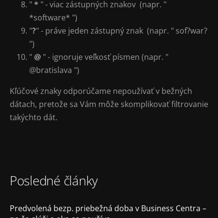
"
*
" - viac zástupných znakov (napr. "
*software* ")
"
?
" - práve jeden zástupný znak (napr. " sof?war?
")
"
@
" - ignoruje veľkosť písmen (napr. "
@bratislava ")
Kľúčové znaky odporúčame nepoužívať v bežných
dátach, pretože sa Vám môže skomplikovať filtrovanie
takýchto dát.
Posledné články
Predvolená bezp. priebežná doba v Business Centra –