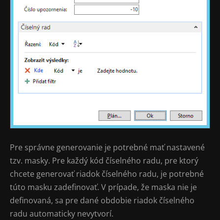
Pre správne generovanie je potrebné mať nastavené
tzv. masky. Pre každý kód číselného radu, pre ktorý
chcete generovať riadok číselného radu, je potrebné
túto masku zadefinovať. V prípade, že maska nie je
definovaná, sa pre dané obdobie riadok číselného
radu automaticky nevytvorí.