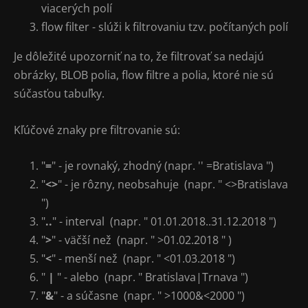
viacerých polí
flow filter - slúži k filtrovaniu tzv. počítaných polí
Je dôležité upozorniť na to, že filtrovať sa nedajú
obrázky, BLOB polia, flow filtre a polia, ktoré nie sú
súčasťou tabuľky.
Kľúčové znaky pre filtrovanie sú:
"
=
" - je rovnaký, zhodný (napr. '' =Bratislava ")
"
<>
" - je rôzny, neobsahuje (napr. " <>Bratislava
")
"
..
" - interval (napr. " 01.01.2018..31.12.2018 ")
"
>
" - väčší než (napr. " >01.02.2018 " )
"
<
" - menší než (napr. " <01.03.2018 ")
"
|
" - alebo (napr. " Bratislava|Trnava ")
"
&
" - a súčasne (napr. " >1000&<2000 ")