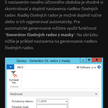
S nastavením nového účtovného obdobia je vhodné si
skontrolovať a doplniť nastavenia riadkov číselných
radov. Riadky číselných radov je možné doplniť ručne
alebo si ich vygenerovať automaticky. Pre
automatické generovanie môžete využiť funkčnosť
"
Generátor číselných radov z masky
". Na obrázku
nižšie je príklad nastavenia na generovanie riadkov
číselných radov.